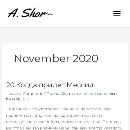
Skip
to
content
November 2020
20.Когда придет Мессия
20.Когда
придет
Leave a Comment
/
Проза
,
Фантастические новеллы
/
Мессия
beerok1990
Кай Хансен почувствовал, как веки перестали ему
подчиняться. Видимо, пришло время оставить
измождённое аскезой и вечным постом тело. Переход
не страшен. По крайней мере, так ему всегда казалось.