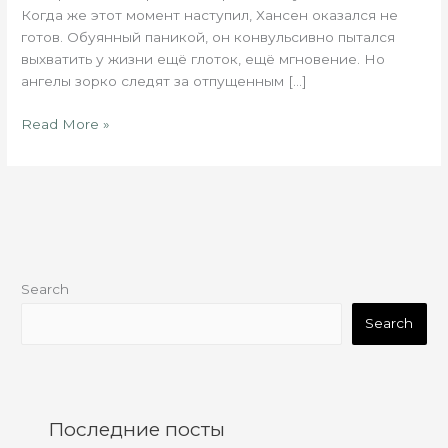
Когда же этот момент наступил, Хансен оказался не
готов. Обуянный паникой, он конвульсивно пытался
выхватить у жизни ещё глоток, ещё мгновение. Но
ангелы зорко следят за отпущенным […]
Read More »
Search
Search
Последние посты