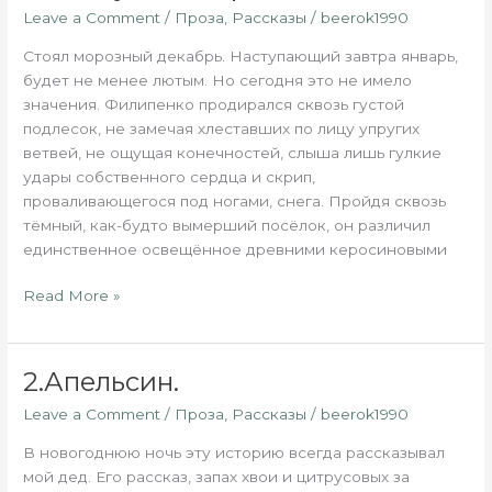
“Дедушка
Leave a Comment
/
Проза
,
Рассказы
/
beerok1990
Мороз!!!”
Стоял морозный декабрь. Наступающий завтра январь,
будет не менее лютым. Но сегодня это не имело
значения. Филипенко продирался сквозь густой
подлесок, не замечая хлеставших по лицу упругих
ветвей, не ощущая конечностей, слыша лишь гулкие
удары собственного сердца и скрип,
проваливающегося под ногами, снега. Пройдя сквозь
тёмный, как-будто вымерший посёлок, он различил
единственное освещённое древними керосиновыми
Read More »
2.Апельсин.
2.Апельсин.
Leave a Comment
/
Проза
,
Рассказы
/
beerok1990
В новогоднюю ночь эту историю всегда рассказывал
мой дед. Его рассказ, запах хвои и цитрусовых за