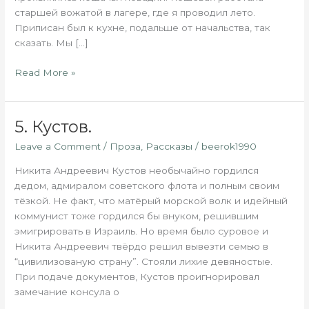
старшей вожатой в лагере, где я проводил лето.
Приписан был к кухне, подальше от начальства, так
сказать. Мы […]
Read More »
5. Кустов.
5.
Кустов.
Leave a Comment
/
Проза
,
Рассказы
/
beerok1990
Никита Андреевич Кустов необычайно гордился
дедом, адмиралом советского флота и полным своим
тёзкой. Не факт, что матёрый морской волк и идейный
коммунист тоже гордился бы внуком, решившим
эмигрировать в Израиль. Но время было суровое и
Никита Андреевич твёрдо решил вывезти семью в
“цивилизованую страну”. Стояли лихие девяностые.
При подаче документов, Кустов проигнорировал
замечание консула о