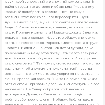
фрукт свой заморскиий и в снежный ком закатала. В
районе груди. Так детворе и объяснила: “Нос мы ему
красивый подобрали, а сердце – нет. Не хочу я
апельсин этот, все из-за него перессорятся. Пусть
лучше вместо сердца у нашего снеговика апельсинчик
будет!”. Изумились малыши, конечно, но спорить не
стали. Принципиальная эта Машка-кудряшка была: как
решила – так и сделает. Изваяли, в общем, снеговика
этого. На голове ведро, морковь вместо носа, а в груди
– заветный апельсин бьётся. Так детки думали, даже
прижимались к нему, чтоб послушать. За это всех рано
домой загнали – чтоб ухи не отморозили. А на утро не
стало снеговика!” “Так может, кто-то из ребят его ночью
разломал, чтоб апельсином полакомиться!” – всегда
восклицал я в этом месте. Дед укоризненно смотрел на
меня и продолжал рассказ. “Никто не ломал его. Ожил
этот снеговик, прихватил дворничьи снегоступы и в лес
направился. На Север собрался, чтоб весны не
дожидаться. Думал, на Севере таять не придётся, а
ребята себе нового слепят. В общем, брёл он вдоль
реки и к утру на полянку одну вышел. А на полянке той