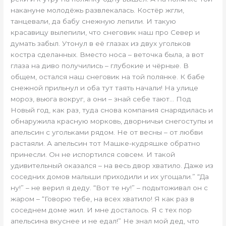
накануне молодёжь развлекалась. Костёр жгли,
танцевали, да бабу снежную лепили. И такую
красавицу вылепили, что снеговик наш про Север и
думать забыл. Утонул в её глазах из двух угольков
костра сделанных. Вместо носа – веточка была, а вот
глаза на диво получились – глубокие и чёрные. В
общем, остался наш снеговик на той полянке. К бабе
снежной прильнул и оба тут таять начали! На улице
мороз, вьюга вокруг, а они – знай себе тают… Под
Новый год, как раз, туда снова компания снарядилась и
обнаружила красную морковь, дворничьи снегоступы и
апельсин с угольками рядом. Не от весны – от любви
растаяли. А апельсин тот Машке-кудряшке обратно
принесли. Он не испортился совсем. И такой
удивительный оказался – на весь двор хватило. Даже из
соседних домов малыши приходили и их угощали.” “Да
ну!” – не верил я деду. “Вот те ну!” – подытоживал он с
жаром – “Говорю тебе, на всех хватило! Я как раз в
соседнем доме жил. И мне досталось. Я с тех пор
апельсина вкуснее и не едал!” Не знал мой дед, что