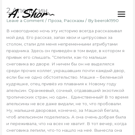
Skip
2.Апельсин.
to
content
Leave a Comment
/
Проза
,
Рассказы
/ By
beerok1990
В новогоднюю ночь эту историю всегда рассказывал
мой дед. Его рассказ, запах хвои и цитрусовых за
столом, стали для меня непременными атрибутами
праздника. Здесь он приведён в том виде, в котором я
привык его слышать. “Слепили, как-то малыши
снеговика во дворе. И ничем бы он не выделялся
среди прочих коллег, украшавших почти каждый двор,
если бы не одно обстоятельство. Машке – беленькой
кудряшке, отец привёз из плавания к Новому году
апельсин. Оранжевый, сочный, отдававший экзотикой
тропических стран, но один… Единственный! В то время
апельсины не все даже видали, не то, что пробовали.
Ну, малышня дворовая, конечно, за Машкой бегала,
чтоб апельсином поделилась. А она очень добрая была
и переживала, что на всех не хватит. В тот вечер, когда
снеговика лепили, что-то нашло на неё. Вынесла она