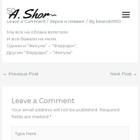
Skip
50.
to
content
Leave a Comment
/
Зёрна и плевел.
/ By
beerok1990
Мы все на облака взлетали
И все бывали на мели.
Одним и “Жигули” – “Феррари”,
Другим “Феррари” – “Жигули”.
←
Previous Post
Next Post
→
Leave a Comment
Your email address will not be published.
Required
fields are marked
*
Type
here..