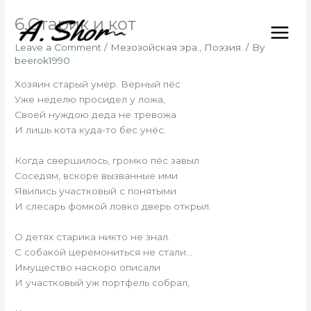
Skip
6.Старик и кот
to
content
Leave a Comment
/
Мезозойская эра.
,
Поэзия.
/ By
beerok1990
Хозяин старый умер. Верный пёс
Уже неделю просидел у ложа,
Своей нуждою деда не тревожа
И лишь кота куда-то бес унёс.
Когда свершилось, громко пёс завыл
Соседям, вскоре вызванные ими
Явились участковый с понятыми
И слесарь фомкой ловко дверь открыл.
О детях старика никто не знал.
С собакой церемониться не стали…
Имущество наскоро описали
И участковый уж портфель собрал,