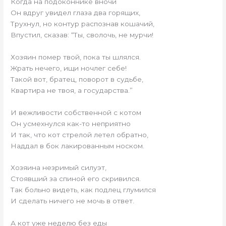
Когда на подоконнике вночи
Он вдруг увидел глаза два горящих,
Трухнул, но контур распознав кошачий,
Впустил, сказав: “Ты, сволочь, не мурчи!
Хозяин помер твой, пока ты шлялся.
Жрать нечего, ищи ночлег себе!
Такой вот, братец, поворот в судьбе,
Квартира не твоя, а государства.”
И вежливости собственной с котом
Он усмехнулся как-то неприятно
И так, что кот стрелой летел обратно,
Наддал в бок лакированным носком.
Хозяина незримый силуэт,
Стоявший за спиной его скривился.
Так больно видеть, как подлец глумился
И сделать ничего не мочь в ответ.
А кот уже неделю без еды