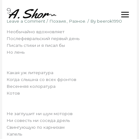
Skip
9.
to
content
Leave a Comment
/
Поэзия.
,
Разное.
/ By
beerok1990
Необычайно вдохновляет
Послефевральский первый день
Писать стихи и я писал бы
Но лень
Какая уж литература
Когда слышна со всех фронтов
Весенняя колоратура
Котов
Не заглушит ни шум моторов
Ни совесть ни соседа дрель
Свингующую по карнизам
Капель