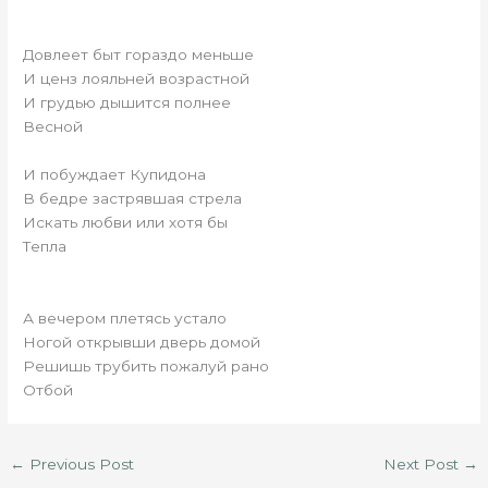
Довлеет быт гораздо меньше
И ценз лояльней возрастной
И грудью дышится полнее
Весной
И побуждает Купидона
В бедре застрявшая стрела
Искать любви или хотя бы
Тепла
А вечером плетясь устало
Ногой открывши дверь домой
Решишь трубить пожалуй рано
Отбой
←
Previous Post
Next Post
→